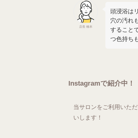
頭浸浴は
穴の汚れ
店長 橋本
すること
つ色持ち
Instagramで紹介中！
当サロンをご利用いただい
いします！